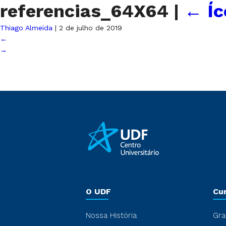
referencias_64X64
|
←
Í
Thiago Almeida
|
2 de julho de 2019
←
→
O UDF
Cu
Nossa História
Gra