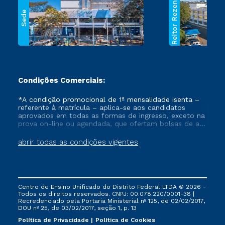
Reitor Rezende
Sede
Condições Comerciais:
*A condição promocional de 1ª mensalidade isenta –
referente à matrícula – aplica-se aos candidatos
aprovados em todas as formas de ingresso, exceto na
prova on-line ou agendada, que ofertam bolsas de até
50% de desconto, ambos ingressantes no semestre
vigente, que ainda não tenham efetivado e/ou não
abrir todas as condições vigentes
tenham cancelado ou trancado sua matrícula em uma
das Instituições da Cruzeiro do Sul Educacional, no
período de um ano. Tais condições não se aplicam
aos cursos de Medicina, e também para matriculados
via FIES, Prouni e outros programas governamentais, e
Centro de Ensino Unificado do Distrito Federal LTDA © 2026 -
não se acumula com nenhuma outra campanha
Todos os direitos reservados. CNPJ: 00.078.220/0001-38 |
ofertada pela Instituição.
Recredenciado pela Portaria Ministerial nº 125, de 02/02/2017,
DOU nº 25, de 03/02/2017, seção 1, p. 13
Política de Privacidade
Política de Cookies