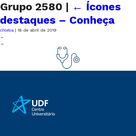
Grupo 2580
|
←
Ícones
destaques – Conheça
chleba
|
18 de abril de 2019
←
→