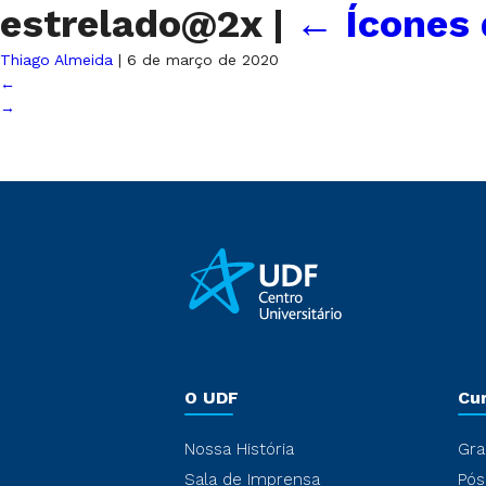
estrelado@2x
|
←
Ícones
Thiago Almeida
|
6 de março de 2020
←
→
O UDF
Cu
Nossa História
Gra
Sala de Imprensa
Pós