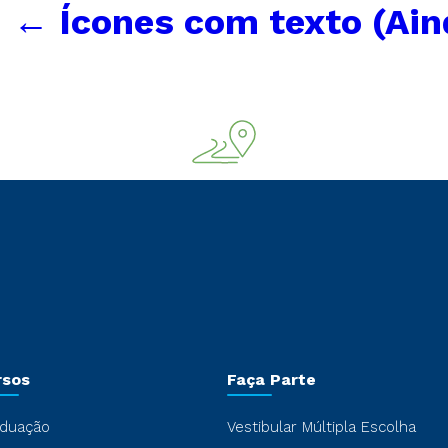
|
←
Ícones com texto (Ai
rsos
Faça Parte
duação
Vestibular Múltipla Escolha