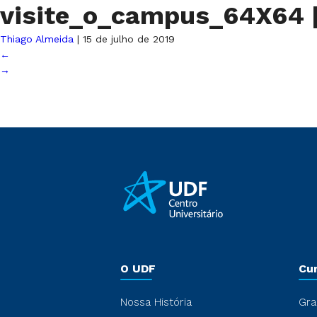
visite_o_campus_64X64
Thiago Almeida
|
15 de julho de 2019
←
→
O UDF
Cu
Nossa História
Gra