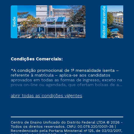
Reitor Rezende
Sede
Condições Comerciais:
*A condição promocional de 1ª mensalidade isenta –
referente à matrícula – aplica-se aos candidatos
aprovados em todas as formas de ingresso, exceto na
prova on-line ou agendada, que ofertam bolsas de até
50% de desconto, ambos ingressantes no semestre
vigente, que ainda não tenham efetivado e/ou não
abrir todas as condições vigentes
tenham cancelado ou trancado sua matrícula em uma
das Instituições da Cruzeiro do Sul Educacional, no
período de um ano. Tais condições não se aplicam
aos cursos de Medicina, e também para matriculados
via FIES, Prouni e outros programas governamentais, e
Centro de Ensino Unificado do Distrito Federal LTDA © 2026 -
não se acumula com nenhuma outra campanha
Todos os direitos reservados. CNPJ: 00.078.220/0001-38 |
ofertada pela Instituição.
Recredenciado pela Portaria Ministerial nº 125, de 02/02/2017,