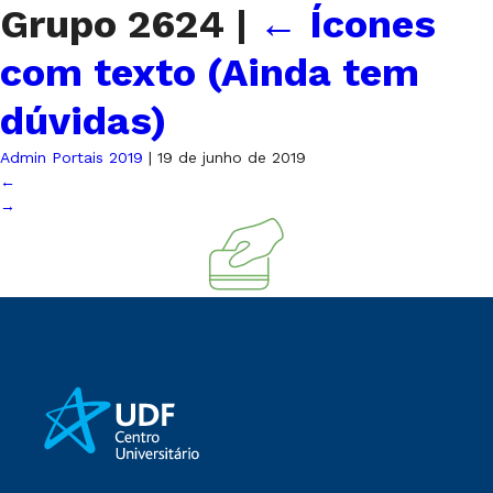
Grupo 2624
|
←
Ícones
com texto (Ainda tem
dúvidas)
Admin Portais 2019
|
19 de junho de 2019
←
→