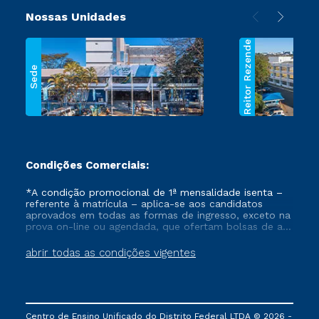
Nossas Unidades
Reitor Rezende
Sede
Condições Comerciais:
*A condição promocional de 1ª mensalidade isenta –
referente à matrícula – aplica-se aos candidatos
aprovados em todas as formas de ingresso, exceto na
prova on-line ou agendada, que ofertam bolsas de até
50% de desconto, ambos ingressantes no semestre
vigente, que ainda não tenham efetivado e/ou não
abrir todas as condições vigentes
tenham cancelado ou trancado sua matrícula em uma
das Instituições da Cruzeiro do Sul Educacional, no
período de um ano. Tais condições não se aplicam
aos cursos de Medicina, e também para matriculados
via FIES, Prouni e outros programas governamentais, e
Centro de Ensino Unificado do Distrito Federal LTDA © 2026 -
não se acumula com nenhuma outra campanha