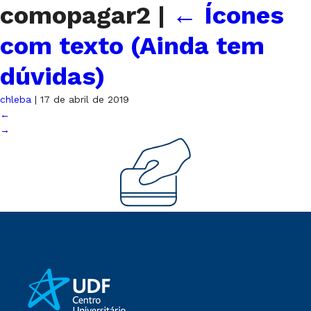
comopagar2
|
←
Ícones
com texto (Ainda tem
dúvidas)
chleba
|
17 de abril de 2019
←
→