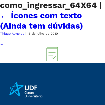
como_ingressar_64X64
|
←
Ícones com texto
(Ainda tem dúvidas)
Thiago Almeida
|
15 de julho de 2019
←
→