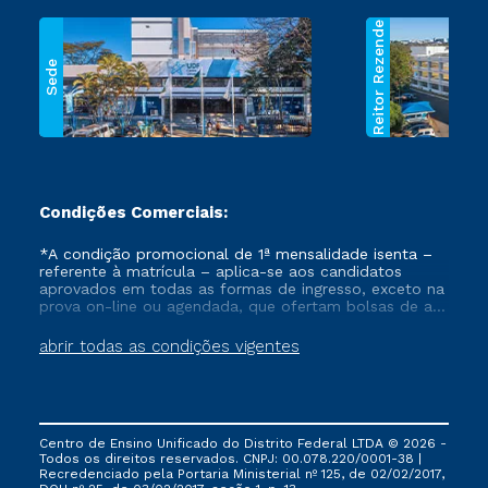
Reitor Rezende
Sede
Condições Comerciais:
*A condição promocional de 1ª mensalidade isenta –
referente à matrícula – aplica-se aos candidatos
aprovados em todas as formas de ingresso, exceto na
prova on-line ou agendada, que ofertam bolsas de até
50% de desconto, ambos ingressantes no semestre
vigente, que ainda não tenham efetivado e/ou não
abrir todas as condições vigentes
tenham cancelado ou trancado sua matrícula em uma
das Instituições da Cruzeiro do Sul Educacional, no
período de um ano. Tais condições não se aplicam
aos cursos de Medicina, e também para matriculados
via FIES, Prouni e outros programas governamentais, e
Centro de Ensino Unificado do Distrito Federal LTDA © 2026 -
não se acumula com nenhuma outra campanha
Todos os direitos reservados. CNPJ: 00.078.220/0001-38 |
ofertada pela Instituição.
Recredenciado pela Portaria Ministerial nº 125, de 02/02/2017,