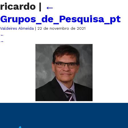
ricardo
|
←
Grupos_de_Pesquisa_pt
Valdeires Almeida
|
22 de novembro de 2021
←
→