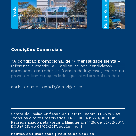
Reitor Rezende
Sede
Condições Comerciais:
*A condição promocional de 1ª mensalidade isenta –
referente à matrícula – aplica-se aos candidatos
aprovados em todas as formas de ingresso, exceto na
prova on-line ou agendada, que ofertam bolsas de até
50% de desconto, ambos ingressantes no semestre
vigente, que ainda não tenham efetivado e/ou não
abrir todas as condições vigentes
tenham cancelado ou trancado sua matrícula em uma
das Instituições da Cruzeiro do Sul Educacional, no
período de um ano. Tais condições não se aplicam
aos cursos de Medicina, e também para matriculados
via FIES, Prouni e outros programas governamentais, e
Centro de Ensino Unificado do Distrito Federal LTDA © 2026 -
não se acumula com nenhuma outra campanha
Todos os direitos reservados. CNPJ: 00.078.220/0001-38 |
ofertada pela Instituição.
Recredenciado pela Portaria Ministerial nº 125, de 02/02/2017,
DOU nº 25, de 03/02/2017, seção 1, p. 13
Política de Privacidade
Política de Cookies