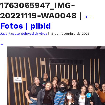
1763065947_IMG-
20221119-WA0048
|
←
Fotos | pibid
Julia Rissato Schwedick Alves
|
13 de novembro de 2025
←
→