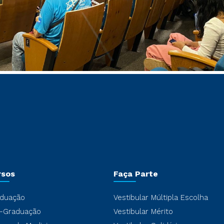
rsos
Faça Parte
duação
Vestibular Múltipla Escolha
-Graduação
Vestibular Mérito