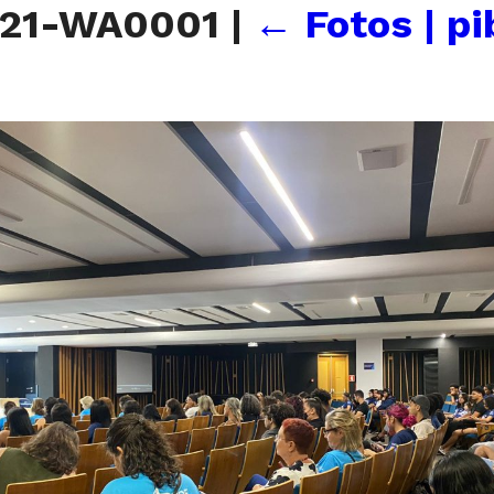
021-WA0001
|
←
Fotos | p