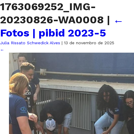
1763069252_IMG-
20230826-WA0008
|
←
Fotos | pibid 2023-5
Julia Rissato Schwedick Alves
|
13 de novembro de 2025
←