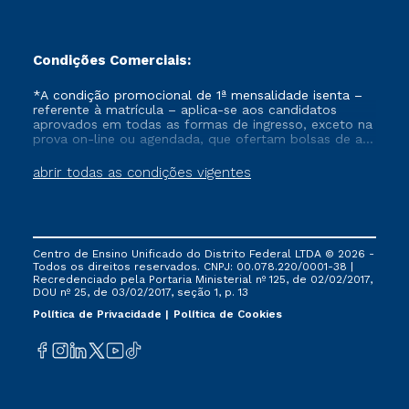
Condições Comerciais:
*A condição promocional de 1ª mensalidade isenta –
referente à matrícula – aplica-se aos candidatos
aprovados em todas as formas de ingresso, exceto na
prova on-line ou agendada, que ofertam bolsas de até
50% de desconto, ambos ingressantes no semestre
vigente, que ainda não tenham efetivado e/ou não
abrir todas as condições vigentes
tenham cancelado ou trancado sua matrícula em uma
das Instituições da Cruzeiro do Sul Educacional, no
período de um ano. Tais condições não se aplicam
aos cursos de Medicina, e também para matriculados
via FIES, Prouni e outros programas governamentais, e
Centro de Ensino Unificado do Distrito Federal LTDA © 2026 -
não se acumula com nenhuma outra campanha
Todos os direitos reservados. CNPJ: 00.078.220/0001-38 |
ofertada pela Instituição.
Recredenciado pela Portaria Ministerial nº 125, de 02/02/2017,
DOU nº 25, de 03/02/2017, seção 1, p. 13
Política de Privacidade
Política de Cookies