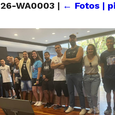
826-WA0003
|
←
Fotos | 