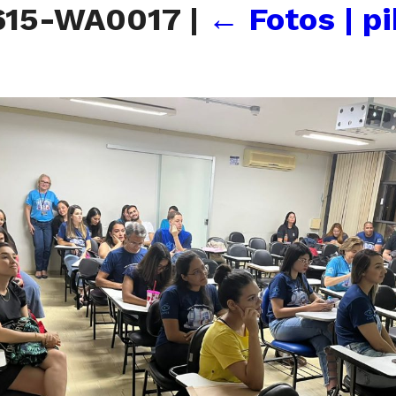
615-WA0017
|
←
Fotos | p