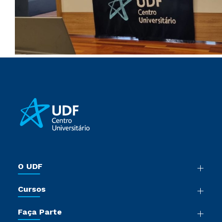
O UDF
Nossa História
Cursos
Sala de Imprensa
Graduação
Trabalhe Conosco
Faça Parte
Pós-Graduação
Sou Colaborador