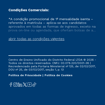
Condições Comerciais:
*A condição promocional de 1ª mensalidade isenta –
referente à matrícula – aplica-se aos candidatos
aprovados em todas as formas de ingresso, exceto na
prova on-line ou agendada, que ofertam bolsas de até
50% de desconto, ambos ingressantes no semestre
vigente, que ainda não tenham efetivado e/ou não
abrir todas as condições vigentes
tenham cancelado ou trancado sua matrícula em uma
das Instituições da Cruzeiro do Sul Educacional, no
período de um ano. Tais condições não se aplicam
aos cursos de Medicina, e também para matriculados
via FIES, Prouni e outros programas governamentais, e
Centro de Ensino Unificado do Distrito Federal LTDA © 2026 -
não se acumula com nenhuma outra campanha
Todos os direitos reservados. CNPJ: 00.078.220/0001-38 |
ofertada pela Instituição.
Recredenciado pela Portaria Ministerial nº 125, de 02/02/2017,
DOU nº 25, de 03/02/2017, seção 1, p. 13
Política de Privacidade
Política de Cookies