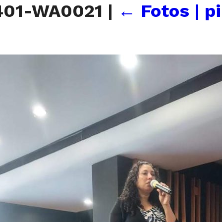
401-WA0021
|
←
Fotos | p