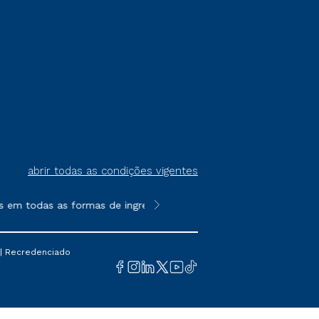
abrir todas as condições vigentes
m todas as formas de ingresso, exceto na prova on-line ou agen
**Semipresencial é um formato do E
 | Recredenciado