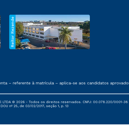
Reitor Rezende
 exposto no contrato de prestação de serviços.
– referente à matrícula – aplica-se aos candidatos aprovados e
al LTDA © 2026 - Todos os direitos reservados. CNPJ: 00.078.220/0001-38
, DOU nº 25, de 03/02/2017, seção 1, p. 13