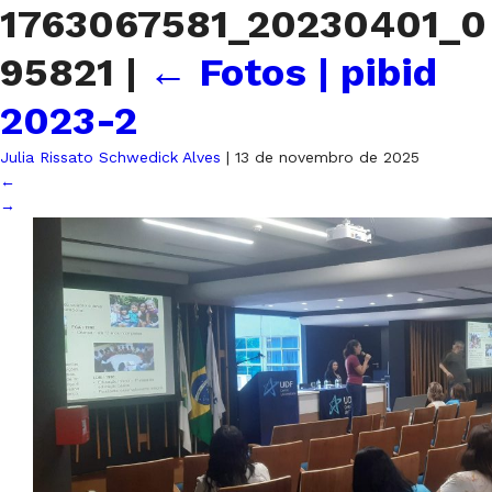
1763067581_20230401_0
95821
|
←
Fotos | pibid
2023-2
Julia Rissato Schwedick Alves
|
13 de novembro de 2025
←
→