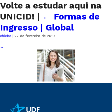
Volte a estudar aqui na
UNICID!
|
←
Formas de
Ingresso | Global
chleba
|
27 de fevereiro de 2019
←
→