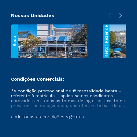
Nossas Unidades
Reitor Rezende
Sede
Condições Comerciais:
*A condição promocional de 1ª mensalidade isenta –
referente à matrícula – aplica-se aos candidatos
aprovados em todas as formas de ingresso, exceto na
prova on-line ou agendada, que ofertam bolsas de até
50% de desconto, ambos ingressantes no semestre
vigente, que ainda não tenham efetivado e/ou não
abrir todas as condições vigentes
tenham cancelado ou trancado sua matrícula em uma
das Instituições da Cruzeiro do Sul Educacional, no
período de um ano. Tais condições não se aplicam
aos cursos de Medicina, e também para matriculados