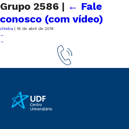
Grupo 2586
|
←
Fale
conosco (com vídeo)
chleba
|
18 de abril de 2019
←
→