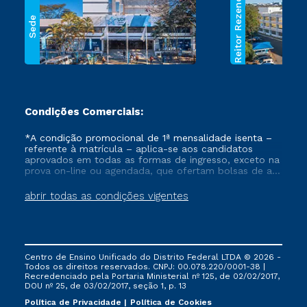
Reitor Rezende
Sede
Condições Comerciais:
*A condição promocional de 1ª mensalidade isenta –
referente à matrícula – aplica-se aos candidatos
aprovados em todas as formas de ingresso, exceto na
prova on-line ou agendada, que ofertam bolsas de até
50% de desconto, ambos ingressantes no semestre
vigente, que ainda não tenham efetivado e/ou não
abrir todas as condições vigentes
tenham cancelado ou trancado sua matrícula em uma
das Instituições da Cruzeiro do Sul Educacional, no
período de um ano. Tais condições não se aplicam
aos cursos de Medicina, e também para matriculados
via FIES, Prouni e outros programas governamentais, e
Centro de Ensino Unificado do Distrito Federal LTDA © 2026 -
não se acumula com nenhuma outra campanha
Todos os direitos reservados. CNPJ: 00.078.220/0001-38 |
ofertada pela Instituição.
Recredenciado pela Portaria Ministerial nº 125, de 02/02/2017,
DOU nº 25, de 03/02/2017, seção 1, p. 13
Política de Privacidade
Política de Cookies