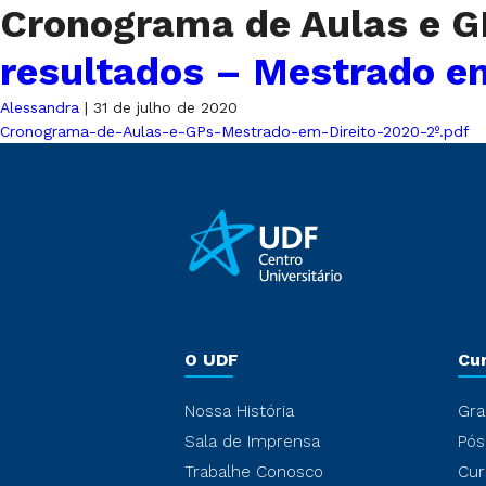
Cronograma de Aulas e G
resultados – Mestrado em
Alessandra
|
31 de julho de 2020
Cronograma-de-Aulas-e-GPs-Mestrado-em-Direito-2020-2º.pdf
O UDF
Cu
Nossa História
Gra
Sala de Imprensa
Pós
Trabalhe Conosco
Cur