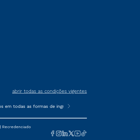
abrir todas as condições vigentes
s em todas as formas de ingresso, exceto na prova on-line ou a
**Semipresencial é um formato do E
 | Recredenciado