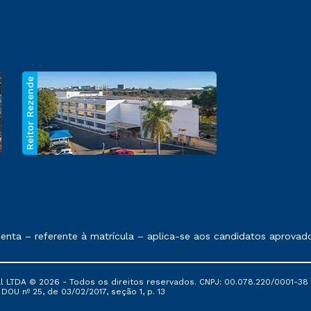
Reitor Rezende
 exposto no contrato de prestação de serviços.
ta – referente à matrícula – aplica-se aos candidatos aprovado
al LTDA © 2026 - Todos os direitos reservados. CNPJ: 00.078.220/0001-38
, DOU nº 25, de 03/02/2017, seção 1, p. 13