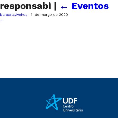
responsabi
|
←
Eventos
barbara.viveiros
|
11 de março de 2020
←