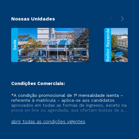
Nossas Unidades
Reitor Rezende
Sede
Condições Comerciais:
*A condição promocional de 1ª mensalidade isenta –
referente à matrícula – aplica-se aos candidatos
aprovados em todas as formas de ingresso, exceto na
prova on-line ou agendada, que ofertam bolsas de até
50% de desconto, ambos ingressantes no semestre
vigente, que ainda não tenham efetivado e/ou não
abrir todas as condições vigentes
tenham cancelado ou trancado sua matrícula em uma
das Instituições da Cruzeiro do Sul Educacional, no
período de um ano. Tais condições não se aplicam