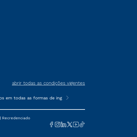
abrir todas as condições vigentes
s em todas as formas de ingresso, exceto na prova on-line ou a
**Semipresencial é um formato do E
 | Recredenciado