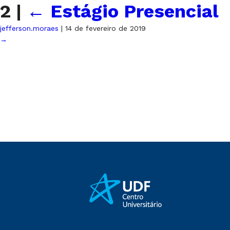
2
|
←
Estágio Presencial
jefferson.moraes
|
14 de fevereiro de 2019
→