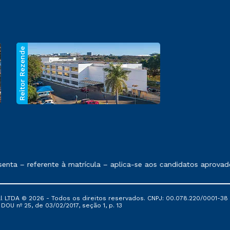
Reitor Rezende
 exposto no contrato de prestação de serviços.
nta – referente à matrícula – aplica-se aos candidatos aprovado
al LTDA © 2026 - Todos os direitos reservados. CNPJ: 00.078.220/0001-38
, DOU nº 25, de 03/02/2017, seção 1, p. 13