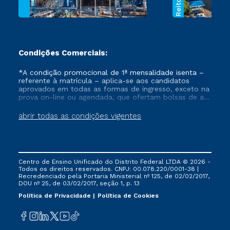
Condições Comerciais:
*A condição promocional de 1ª mensalidade isenta –
referente à matrícula – aplica-se aos candidatos
aprovados em todas as formas de ingresso, exceto na
prova on-line ou agendada, que ofertam bolsas de até
50% de desconto, ambos ingressantes no semestre
vigente, que ainda não tenham efetivado e/ou não
abrir todas as condições vigentes
tenham cancelado ou trancado sua matrícula em uma
das Instituições da Cruzeiro do Sul Educacional, no
período de um ano. Tais condições não se aplicam
aos cursos de Medicina, e também para matriculados
via FIES, Prouni e outros programas governamentais, e
Centro de Ensino Unificado do Distrito Federal LTDA © 2026 -
não se acumula com nenhuma outra campanha
Todos os direitos reservados. CNPJ: 00.078.220/0001-38 |
ofertada pela Instituição.
Recredenciado pela Portaria Ministerial nº 125, de 02/02/2017,
DOU nº 25, de 03/02/2017, seção 1, p. 13
Política de Privacidade
Política de Cookies