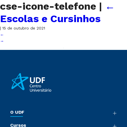
cse-icone-telefone
|
←
Escolas e Cursinhos
|
15 de outubro de 2021
←
→
O UDF
Nossa História
Cursos