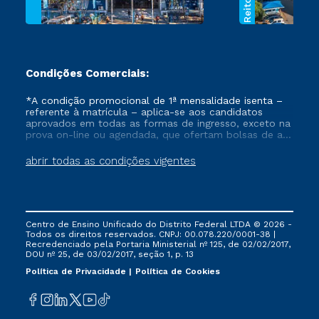
Condições Comerciais:
*A condição promocional de 1ª mensalidade isenta –
referente à matrícula – aplica-se aos candidatos
aprovados em todas as formas de ingresso, exceto na
prova on-line ou agendada, que ofertam bolsas de até
50% de desconto, ambos ingressantes no semestre
vigente, que ainda não tenham efetivado e/ou não
abrir todas as condições vigentes
tenham cancelado ou trancado sua matrícula em uma
das Instituições da Cruzeiro do Sul Educacional, no
período de um ano. Tais condições não se aplicam
aos cursos de Medicina, e também para matriculados
via FIES, Prouni e outros programas governamentais, e
Centro de Ensino Unificado do Distrito Federal LTDA © 2026 -
não se acumula com nenhuma outra campanha
Todos os direitos reservados. CNPJ: 00.078.220/0001-38 |
ofertada pela Instituição.
Recredenciado pela Portaria Ministerial nº 125, de 02/02/2017,
DOU nº 25, de 03/02/2017, seção 1, p. 13
Política de Privacidade
Política de Cookies