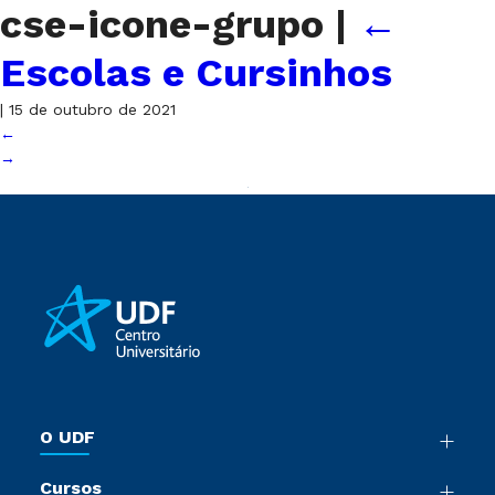
cse-icone-grupo
|
←
Escolas e Cursinhos
|
15 de outubro de 2021
←
→
O UDF
Nossa História
Cursos