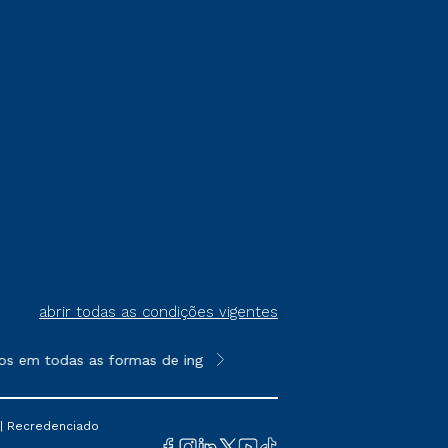
abrir todas as condições vigentes
s em todas as formas de ingresso, exceto na prova on-line ou a
**Semipresencial é um formato do E
 | Recredenciado