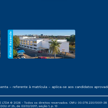
Reitor Rezende
 exposto no contrato de prestação de serviços.
nta – referente à matrícula – aplica-se aos candidatos aprovado
al LTDA © 2026 - Todos os direitos reservados. CNPJ: 00.078.220/0001-38
, DOU nº 25, de 03/02/2017, seção 1, p. 13