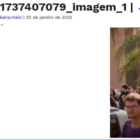
1737407079_imagem_1
|
karla.melo
|
20 de janeiro de 2025
←