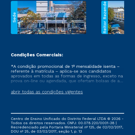
Reitor Rezende
Sede
Condições Comerciais:
*A condição promocional de 1ª mensalidade isenta –
referente à matrícula – aplica-se aos candidatos
aprovados em todas as formas de ingresso, exceto na
prova on-line ou agendada, que ofertam bolsas de até
50% de desconto, ambos ingressantes no semestre
vigente, que ainda não tenham efetivado e/ou não
abrir todas as condições vigentes
tenham cancelado ou trancado sua matrícula em uma
das Instituições da Cruzeiro do Sul Educacional, no
período de um ano. Tais condições não se aplicam
aos cursos de Medicina, e também para matriculados
via FIES, Prouni e outros programas governamentais, e
Centro de Ensino Unificado do Distrito Federal LTDA © 2026 -
não se acumula com nenhuma outra campanha
Todos os direitos reservados. CNPJ: 00.078.220/0001-38 |
ofertada pela Instituição.
Recredenciado pela Portaria Ministerial nº 125, de 02/02/2017,
DOU nº 25, de 03/02/2017, seção 1, p. 13