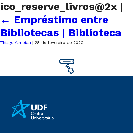
ico_reserve_livros@2x
|
←
Empréstimo entre
Bibliotecas | Biblioteca
Thiago Almeida
|
28 de fevereiro de 2020
←
→