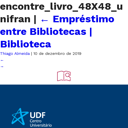
encontre_livro_48X48_u
nifran
|
←
Empréstimo
entre Bibliotecas |
Biblioteca
Thiago Almeida
|
10 de dezembro de 2019
←
→