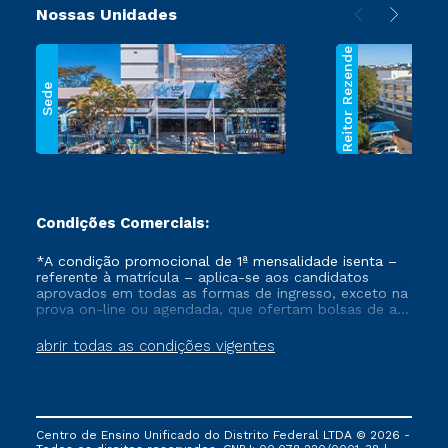
Nossas Unidades
Reitor Rezende
Sede
Condições Comerciais:
*A condição promocional de 1ª mensalidade isenta –
referente à matrícula – aplica-se aos candidatos
aprovados em todas as formas de ingresso, exceto na
prova on-line ou agendada, que ofertam bolsas de até
50% de desconto, ambos ingressantes no semestre
vigente, que ainda não tenham efetivado e/ou não
abrir todas as condições vigentes
tenham cancelado ou trancado sua matrícula em uma
das Instituições da Cruzeiro do Sul Educacional, no
período de um ano. Tais condições não se aplicam
aos cursos de Medicina, e também para matriculados
via FIES, Prouni e outros programas governamentais, e
Centro de Ensino Unificado do Distrito Federal LTDA © 2026 -
não se acumula com nenhuma outra campanha