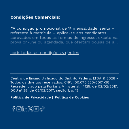
Condições Comerciais:
*A condição promocional de 1ª mensalidade isenta –
referente à matrícula – aplica-se aos candidatos
aprovados em todas as formas de ingresso, exceto na
prova on-line ou agendada, que ofertam bolsas de até
50% de desconto, ambos ingressantes no semestre
vigente, que ainda não tenham efetivado e/ou não
abrir todas as condições vigentes
tenham cancelado ou trancado sua matrícula em uma
das Instituições da Cruzeiro do Sul Educacional, no
período de um ano. Tais condições não se aplicam
aos cursos de Medicina, e também para matriculados
via FIES, Prouni e outros programas governamentais, e
Centro de Ensino Unificado do Distrito Federal LTDA © 2026 -
não se acumula com nenhuma outra campanha
Todos os direitos reservados. CNPJ: 00.078.220/0001-38 |
ofertada pela Instituição.
Recredenciado pela Portaria Ministerial nº 125, de 02/02/2017,
DOU nº 25, de 03/02/2017, seção 1, p. 13
Política de Privacidade
Política de Cookies