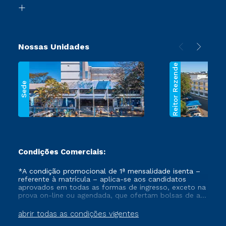
Biblioteca
Segunda Graduação
Nossas Unidades
Reitor Rezende
Sede
Condições Comerciais:
*A condição promocional de 1ª mensalidade isenta –
referente à matrícula – aplica-se aos candidatos
aprovados em todas as formas de ingresso, exceto na
prova on-line ou agendada, que ofertam bolsas de até
50% de desconto, ambos ingressantes no semestre
vigente, que ainda não tenham efetivado e/ou não
abrir todas as condições vigentes
tenham cancelado ou trancado sua matrícula em uma