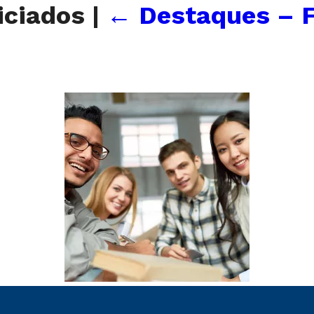
ficiados
|
←
Destaques – 