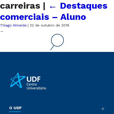
carreiras
|
←
Destaques
comerciais – Aluno
Thiago Almeida
|
22 de outubro de 2019
→
O UDF