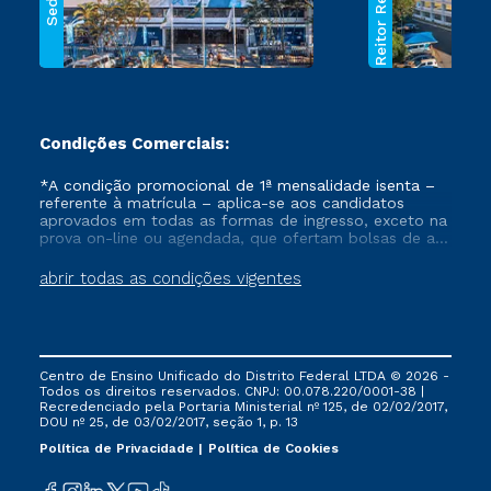
Reitor Rezende
Sede
Condições Comerciais:
*A condição promocional de 1ª mensalidade isenta –
referente à matrícula – aplica-se aos candidatos
aprovados em todas as formas de ingresso, exceto na
prova on-line ou agendada, que ofertam bolsas de até
50% de desconto, ambos ingressantes no semestre
vigente, que ainda não tenham efetivado e/ou não
abrir todas as condições vigentes
tenham cancelado ou trancado sua matrícula em uma
das Instituições da Cruzeiro do Sul Educacional, no
período de um ano. Tais condições não se aplicam
aos cursos de Medicina, e também para matriculados
via FIES, Prouni e outros programas governamentais, e
Centro de Ensino Unificado do Distrito Federal LTDA © 2026 -
não se acumula com nenhuma outra campanha
Todos os direitos reservados. CNPJ: 00.078.220/0001-38 |
ofertada pela Instituição.
Recredenciado pela Portaria Ministerial nº 125, de 02/02/2017,
DOU nº 25, de 03/02/2017, seção 1, p. 13
Política de Privacidade
Política de Cookies