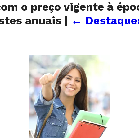
om o preço vigente à épo
ustes anuais
|
←
Destaques