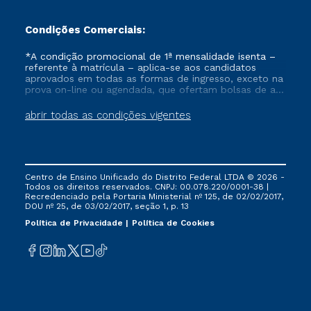
Condições Comerciais:
*A condição promocional de 1ª mensalidade isenta –
referente à matrícula – aplica-se aos candidatos
aprovados em todas as formas de ingresso, exceto na
prova on-line ou agendada, que ofertam bolsas de até
50% de desconto, ambos ingressantes no semestre
vigente, que ainda não tenham efetivado e/ou não
abrir todas as condições vigentes
tenham cancelado ou trancado sua matrícula em uma
das Instituições da Cruzeiro do Sul Educacional, no
período de um ano. Tais condições não se aplicam
aos cursos de Medicina, e também para matriculados
via FIES, Prouni e outros programas governamentais, e
Centro de Ensino Unificado do Distrito Federal LTDA © 2026 -
não se acumula com nenhuma outra campanha
Todos os direitos reservados. CNPJ: 00.078.220/0001-38 |
ofertada pela Instituição.
Recredenciado pela Portaria Ministerial nº 125, de 02/02/2017,
DOU nº 25, de 03/02/2017, seção 1, p. 13
Política de Privacidade
Política de Cookies