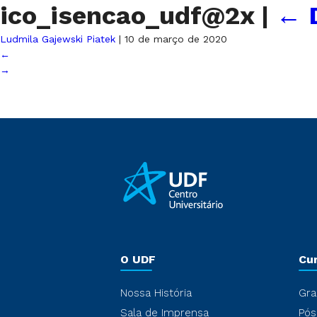
ico_isencao_udf@2x
|
←
Ludmila Gajewski Piatek
|
10 de março de 2020
←
→
O UDF
Cu
Nossa História
Gra
Sala de Imprensa
Pós