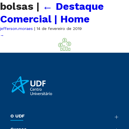
bolsas
|
←
Destaque
Comercial | Home
jefferson.moraes
|
14 de fevereiro de 2019
→
O UDF
Nossa História