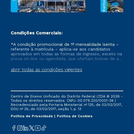
Condições Comerciais:
*A condição promocional de 1ª mensalidade isenta –
referente à matrícula – aplica-se aos candidatos
aprovados em todas as formas de ingresso, exceto na
prova on-line ou agendada, que ofertam bolsas de até
50% de desconto, ambos ingressantes no semestre
vigente, que ainda não tenham efetivado e/ou não
abrir todas as condições vigentes
tenham cancelado ou trancado sua matrícula em uma
das Instituições da Cruzeiro do Sul Educacional, no
período de um ano. Tais condições não se aplicam
aos cursos de Medicina, e também para matriculados
via FIES, Prouni e outros programas governamentais, e
Centro de Ensino Unificado do Distrito Federal LTDA © 2026 -
não se acumula com nenhuma outra campanha
Todos os direitos reservados. CNPJ: 00.078.220/0001-38 |
ofertada pela Instituição.
Recredenciado pela Portaria Ministerial nº 125, de 02/02/2017,
DOU nº 25, de 03/02/2017, seção 1, p. 13
Política de Privacidade
Política de Cookies