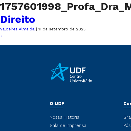
1757601998_Profa_Dra_M
Direito
Valdeires Almeida
|
11 de setembro de 2025
←
O UDF
Cu
Nossa História
Gra
Sala de Imprensa
Pós