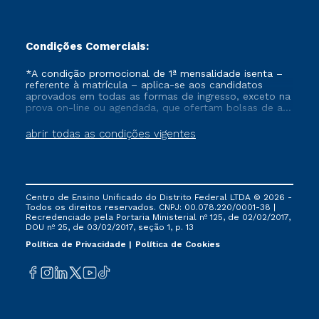
Condições Comerciais:
*A condição promocional de 1ª mensalidade isenta –
referente à matrícula – aplica-se aos candidatos
aprovados em todas as formas de ingresso, exceto na
prova on-line ou agendada, que ofertam bolsas de até
50% de desconto, ambos ingressantes no semestre
vigente, que ainda não tenham efetivado e/ou não
abrir todas as condições vigentes
tenham cancelado ou trancado sua matrícula em uma
das Instituições da Cruzeiro do Sul Educacional, no
período de um ano. Tais condições não se aplicam
aos cursos de Medicina, e também para matriculados
via FIES, Prouni e outros programas governamentais, e
Centro de Ensino Unificado do Distrito Federal LTDA © 2026 -
não se acumula com nenhuma outra campanha
Todos os direitos reservados. CNPJ: 00.078.220/0001-38 |
ofertada pela Instituição.
Recredenciado pela Portaria Ministerial nº 125, de 02/02/2017,
DOU nº 25, de 03/02/2017, seção 1, p. 13
Política de Privacidade
Política de Cookies