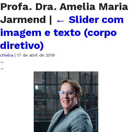
Profa. Dra. Amelia Maria
Jarmend
|
←
Slider com
imagem e texto (corpo
diretivo)
chleba
|
17 de abril de 2019
←
→