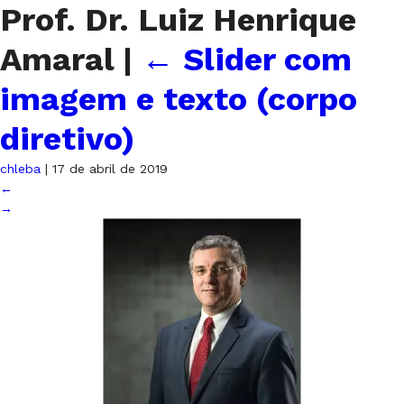
Prof. Dr. Luiz Henrique
Amaral
|
←
Slider com
imagem e texto (corpo
diretivo)
chleba
|
17 de abril de 2019
←
→