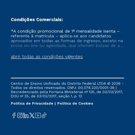
Condições Comerciais:
*A condição promocional de 1ª mensalidade isenta –
referente à matrícula – aplica-se aos candidatos
aprovados em todas as formas de ingresso, exceto na
prova on-line ou agendada, que ofertam bolsas de até
50% de desconto, ambos ingressantes no semestre
vigente, que ainda não tenham efetivado e/ou não
abrir todas as condições vigentes
tenham cancelado ou trancado sua matrícula em uma
das Instituições da Cruzeiro do Sul Educacional, no
período de um ano. Tais condições não se aplicam
aos cursos de Medicina, e também para matriculados
via FIES, Prouni e outros programas governamentais, e
Centro de Ensino Unificado do Distrito Federal LTDA © 2026 -
não se acumula com nenhuma outra campanha
Todos os direitos reservados. CNPJ: 00.078.220/0001-38 |
ofertada pela Instituição.
Recredenciado pela Portaria Ministerial nº 125, de 02/02/2017,
DOU nº 25, de 03/02/2017, seção 1, p. 13
Política de Privacidade
Política de Cookies