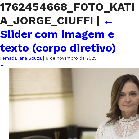
1762454668_FOTO_KATI
A_JORGE_CIUFFI
|
←
Slider com imagem e
texto (corpo diretivo)
Fernada Iana Souza
|
6 de novembro de 2025
←