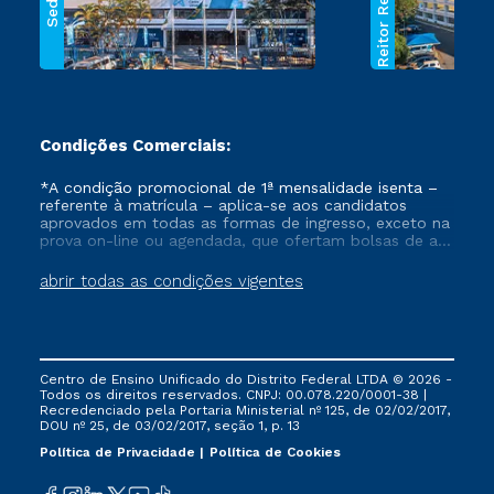
Reitor Rezende
Sede
Condições Comerciais:
*A condição promocional de 1ª mensalidade isenta –
referente à matrícula – aplica-se aos candidatos
aprovados em todas as formas de ingresso, exceto na
prova on-line ou agendada, que ofertam bolsas de até
50% de desconto, ambos ingressantes no semestre
vigente, que ainda não tenham efetivado e/ou não
abrir todas as condições vigentes
tenham cancelado ou trancado sua matrícula em uma
das Instituições da Cruzeiro do Sul Educacional, no
período de um ano. Tais condições não se aplicam
aos cursos de Medicina, e também para matriculados
via FIES, Prouni e outros programas governamentais, e
Centro de Ensino Unificado do Distrito Federal LTDA © 2026 -
não se acumula com nenhuma outra campanha
Todos os direitos reservados. CNPJ: 00.078.220/0001-38 |
ofertada pela Instituição.
Recredenciado pela Portaria Ministerial nº 125, de 02/02/2017,
DOU nº 25, de 03/02/2017, seção 1, p. 13
Política de Privacidade
Política de Cookies