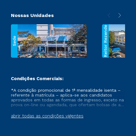
Nossas Unidades
Reitor Rezende
Sede
Condições Comerciais:
*A condição promocional de 1ª mensalidade isenta –
referente à matrícula – aplica-se aos candidatos
aprovados em todas as formas de ingresso, exceto na
prova on-line ou agendada, que ofertam bolsas de até
50% de desconto, ambos ingressantes no semestre
vigente, que ainda não tenham efetivado e/ou não
abrir todas as condições vigentes
tenham cancelado ou trancado sua matrícula em uma
das Instituições da Cruzeiro do Sul Educacional, no
período de um ano. Tais condições não se aplicam
aos cursos de Medicina, e também para matriculados