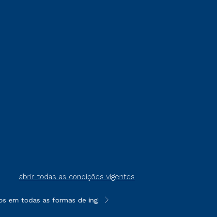
abrir todas as condições vigentes
 em todas as formas de ingresso, exceto na prova on-line ou ag
**Semipresencial é um formato do E