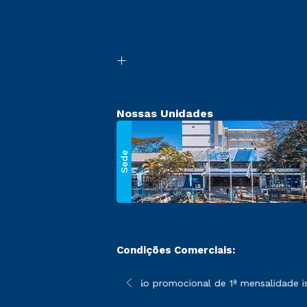
Nossas Unidades
Sede
Condições Comerciais:
 poderão sofrer alterações nos períodos de rematrícula conforme
*A condição promocional de 1ª mensalidade isen