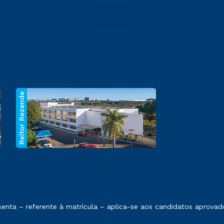
Reitor Rezende
 exposto no contrato de prestação de serviços.
ta – referente à matrícula – aplica-se aos candidatos aprovados