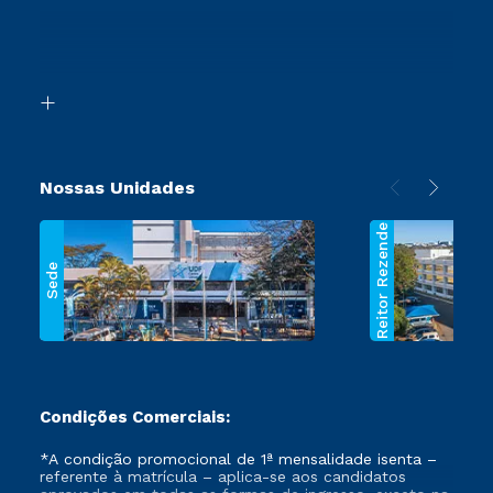
Ingresso via Enem
Canais de Atendimento
Retorne ao Curso
Acessibilidade
Transferência
Biblioteca
Segunda Graduação
Nossas Unidades
Reitor Rezende
Sede
Condições Comerciais:
*A condição promocional de 1ª mensalidade isenta –
referente à matrícula – aplica-se aos candidatos