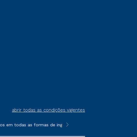
abrir todas as condições vigentes
os em todas as formas de ingresso, exceto na prova on-line ou 
**Semipresencial é um formato do E