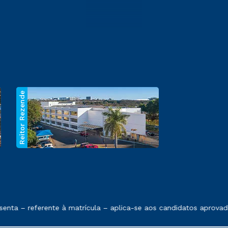
Reitor Rezende
 exposto no contrato de prestação de serviços.
nta – referente à matrícula – aplica-se aos candidatos aprovad