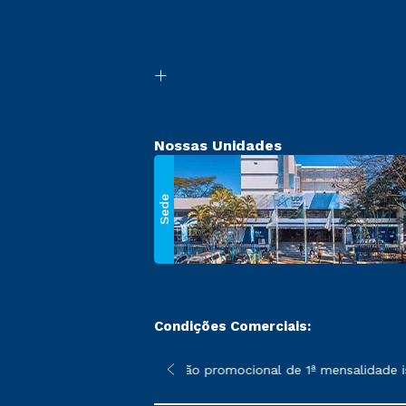
Nossas Unidades
Sede
Condições Comerciais:
 poderão sofrer alterações nos períodos de rematrícula conforme
*A condição promocional de 1ª mensalidade ise