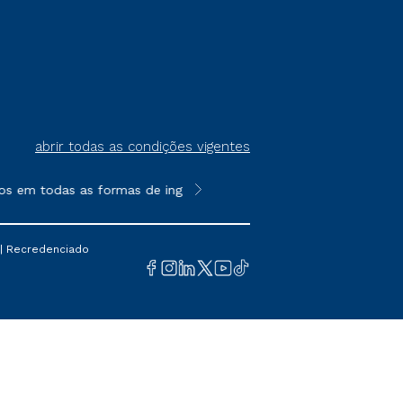
abrir todas as condições vigentes
 em todas as formas de ingresso, exceto na prova on-line ou ag
**Semipresencial é um formato do E
 | Recredenciado