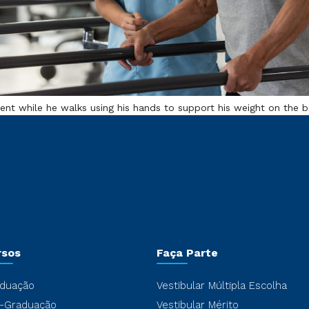
ient while he walks using his hands to support his weight on the 
rsos
Faça Parte
duação
Vestibular Múltipla Escolha
-Graduação
Vestibular Mérito