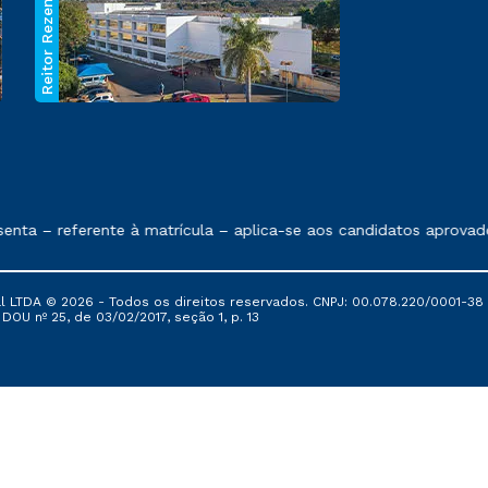
Reitor Rezende
 exposto no contrato de prestação de serviços.
a – referente à matrícula – aplica-se aos candidatos aprovados
al LTDA © 2026 - Todos os direitos reservados. CNPJ: 00.078.220/0001-38
, DOU nº 25, de 03/02/2017, seção 1, p. 13