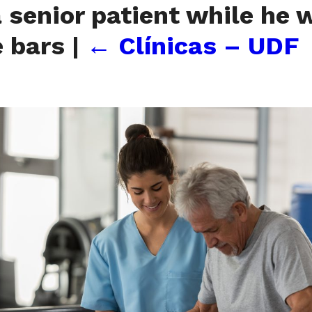
 senior patient while he 
e bars
|
←
Clínicas – UDF