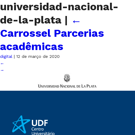
universidad-nacional-
de-la-plata
|
←
Carrossel Parcerias
acadêmicas
digital
|
12 de março de 2020
←
→