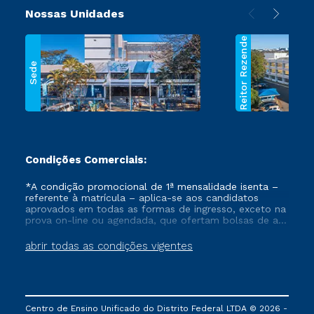
Nossas Unidades
Reitor Rezende
Sede
Condições Comerciais:
*A condição promocional de 1ª mensalidade isenta –
referente à matrícula – aplica-se aos candidatos
aprovados em todas as formas de ingresso, exceto na
prova on-line ou agendada, que ofertam bolsas de até
50% de desconto, ambos ingressantes no semestre
vigente, que ainda não tenham efetivado e/ou não
abrir todas as condições vigentes
tenham cancelado ou trancado sua matrícula em uma
das Instituições da Cruzeiro do Sul Educacional, no
período de um ano. Tais condições não se aplicam
aos cursos de Medicina, e também para matriculados
via FIES, Prouni e outros programas governamentais, e
Centro de Ensino Unificado do Distrito Federal LTDA © 2026 -
não se acumula com nenhuma outra campanha