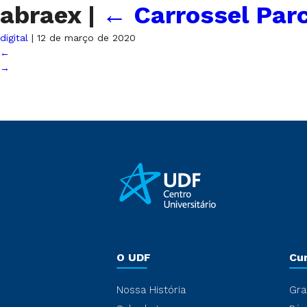
abraex
|
←
Carrossel Par
digital
|
12 de março de 2020
←
→
O UDF
Cu
Nossa História
Gra