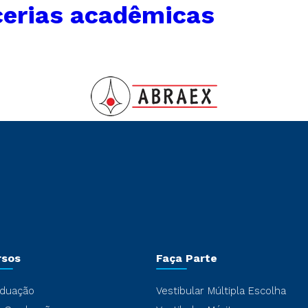
cerias acadêmicas
rsos
Faça Parte
duação
Vestibular Múltipla Escolha