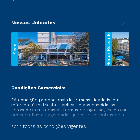
Nossas Unidades
Reitor Rezende
Sede
Condições Comerciais:
*A condição promocional de 1ª mensalidade isenta –
referente à matrícula – aplica-se aos candidatos
aprovados em todas as formas de ingresso, exceto na
prova on-line ou agendada, que ofertam bolsas de até
50% de desconto, ambos ingressantes no semestre
vigente, que ainda não tenham efetivado e/ou não
abrir todas as condições vigentes
tenham cancelado ou trancado sua matrícula em uma
das Instituições da Cruzeiro do Sul Educacional, no
período de um ano. Tais condições não se aplicam