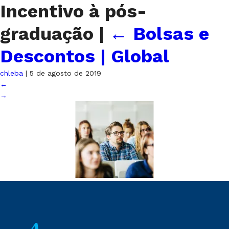
Incentivo à pós-
graduação
|
←
Bolsas e
Descontos | Global
chleba
|
5 de agosto de 2019
←
→