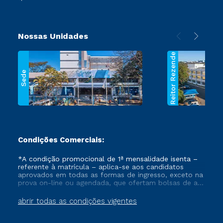
Nossas Unidades
Reitor Rezende
Sede
Condições Comerciais:
*A condição promocional de 1ª mensalidade isenta –
referente à matrícula – aplica-se aos candidatos
aprovados em todas as formas de ingresso, exceto na
prova on-line ou agendada, que ofertam bolsas de até
50% de desconto, ambos ingressantes no semestre
vigente, que ainda não tenham efetivado e/ou não
abrir todas as condições vigentes
tenham cancelado ou trancado sua matrícula em uma
das Instituições da Cruzeiro do Sul Educacional, no
período de um ano. Tais condições não se aplicam