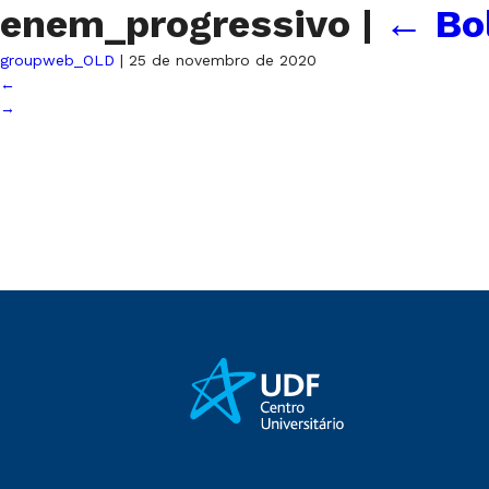
enem_progressivo
|
←
Bo
groupweb_OLD
|
25 de novembro de 2020
←
→