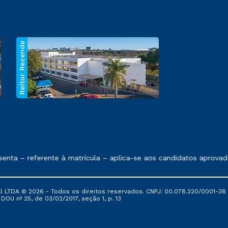
Reitor Rezende
 exposto no contrato de prestação de serviços.
nta – referente à matrícula – aplica-se aos candidatos aprovad
al LTDA © 2026 - Todos os direitos reservados. CNPJ: 00.078.220/0001-38
, DOU nº 25, de 03/02/2017, seção 1, p. 13