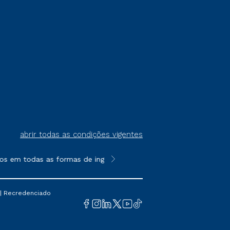
abrir todas as condições vigentes
os em todas as formas de ingresso, exceto na prova on-line ou 
**Semipresencial é um formato do E
 | Recredenciado